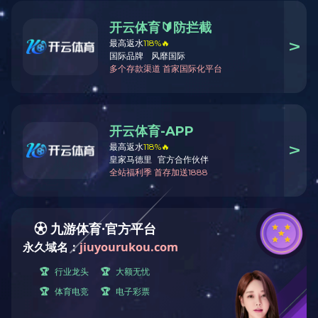
- 十分之一博鱼（中国）
- 十万分之一博鱼（中国）
+ 电子台秤
- 计数台秤
博鱼（中国）博鱼（中国）C
- 计重台秤
博鱼（中国）博鱼（中国）CAV4
独特的应用特点：
+ 快速水分测定仪
1.自动外部校准功能
- 感量0.01g
2.计件称量模式
- 感量0.005g
3.求和称量模式
4.可多种称量单位转换和设定自
- 感量0.001g
5.称量环境参数设置:自动零点
+ 电化学仪器
6.自动去皮
- 酸度计
7.自动关机模式
8.内置式下秤钩
- 电导率仪
9.前置式指示水平泡