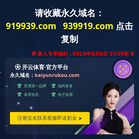
欢迎访问博鱼（中国）产品展示网站，在线咨询：
博鱼官方网页版
产品中心
产品报价单
新闻资
首页
产品中心
博鱼（中国）
千分之一博鱼（中国）
当前位置：
>
>
>
+ 多参数测定仪
+ 博鱼（中国）
- 万分之一博鱼（中国）
- 千分之一博鱼（中国）
- 百分之一博鱼（中国）