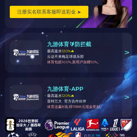
- 溶解氧分析仪
主要参数：
最大称量值：120 g
可读性：0.1 mg
热销产品
博鱼（中国）博鱼
（中国）CP423C（已
停产）
博鱼（中国）博鱼
（中国）NV222ZH
博鱼（中国）博鱼
（中国）CP2102（已
停产）
博鱼（中国）博鱼（中国）
PX84ZH
博鱼（中国）博鱼
（中国）CP3102（已
停产）
博鱼（中国）博鱼
（中国）CP4102（已