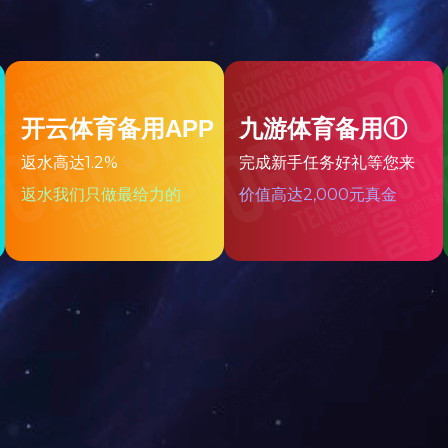
LP规范的打印设定和数据输出
232通讯接口(可选配第二RS232接口)
架塑料保护罩
检重报警器
102C
100
0.01
偏差）（g）：0.01
）：±0.02
（℃）：10-30
内部校准
）：16.8×18
交流适配器（包括）
高×长）（cm）：22×8.5×30