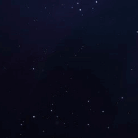
停产）
最新资讯
博鱼（中国）出现内差或外差不合格的调修方法
湖南****进出口有限公司采购了博鱼（中国）快速水分测定仪MB27ZH
宁波****科技有限公司采购了博鱼（中国）博鱼（中国）PX124ZH/E
相关资料
博鱼（中国）酸度计检定的必要性
上海浙东铝
选择博鱼（中国）博鱼（中国）准确度的要求
上海朝晖药
博鱼（中
Copyright © 2012 -
2026
上海仪天科学仪器有限公司 A