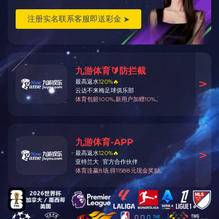
- 溶解氧分析仪
技术参数：
型号：EX223ZH
热销产品
称量范围：220g
仪器精度：0.001g
博鱼（中国）博鱼
（中国）CP423C（已
形式
停产）
电源
博鱼（中国）博鱼
通讯
（中国）NV222ZH
结构
博鱼（中国）博鱼
设计
全自动内部校准系统，
（中国）CP2102（已
停产）
特点
置，
显示
彩色VGA显示屏(高分辨
博鱼（中国）博鱼
（中国）CP3102（已
屏
停产）
博鱼（中国）博鱼
（中国）CP4102（已