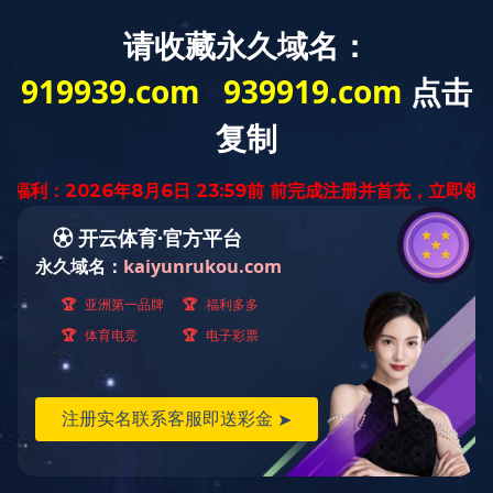
欢迎访问博鱼（中国）产品展示网站，在线咨询：
博鱼官方网页版
产品中心
产品报价单
新闻资
首页
产品中心
博鱼（中国）
千分之一博鱼（中国）
当前位置：
>
>
>
+ 多参数测定仪
+ 博鱼（中国）
- 万分之一博鱼（中国）
- 千分之一博鱼（中国）
- 百分之一博鱼（中国）