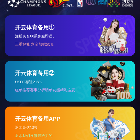
停产）
相关资料
最新资讯
博鱼（中国）出现内差或外差不合格的调修方法
湖南****进出口有限公司采购了博鱼（中国）快速水分测定仪MB27ZH
宁波****科技有限公司采购了博鱼（中国）博鱼（中国）PX124ZH/E
博鱼（中国）酸度计检定的必要性
选择博鱼（中国）博鱼（中国）准确度的要求
Copyright © 2012 -
2026
上海仪天科学仪器有限公司 All Rights Reser
开云官方网页版
|
MK体育/mksport体育·官方网站
|
开云登陆入口
|
九游